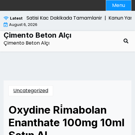
Skip
Menu
to
content
Laptop Satisi Kac Dakikada Tamamlanir |
Kanun Yararin
Latest
August 6, 2026
Çimento Beton Alçı
Çimento Beton Alçı
Uncategorized
Oxydine Ri̇mabolan
Enanthate 100mg 10ml