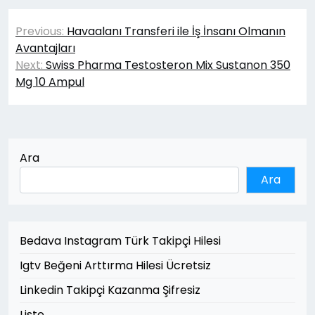
Yazı
Previous:
Havaalanı Transferi ile İş İnsanı Olmanın
gezinmesi
Avantajları
Next:
Swiss Pharma Testosteron Mix Sustanon 350
Mg 10 Ampul
Ara
Ara
Bedava Instagram Türk Takipçi Hilesi
Igtv Beğeni Arttırma Hilesi Ücretsiz
Linkedin Takipçi Kazanma Şifresiz
Liste