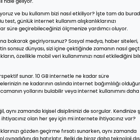
 hale geliyor.
yoruz ve bu kullanım bizi nasıl etkiliyor? İşte tam da bura
Bu test, günlük internet kullanım alışkanlıklarınızı
ar süre geçirebileceğinizi ölçmenize yardımcı oluyor.
na bakarak geçiriyorsunuz? Sosyal medya, haber siteleri,
n sonsuz dünyası, sizi içine çektiğinde zamanın nasıl geçti
ların, özellikle mobil veri kullanımınızı nasıl etkilediğini b
erspektif sunar. 10 GB internetle ne kadar süre
telerinizin ne kadarının aslında internet bağımlılığı olduğu
rcamanın yollarını bulabilir veya internet kullanımını daha
l, aynı zamanda kişisel disiplininizi de sorgular. Kendinize 
htiyacınız olan her şey için mi internete ihtiyacınız var?
nlıklarınızı gözden geçirme fırsatı sunarken, aynı zamanda
l oynadığını da hatırlatır. Belki de biraz daha teknoloji dış