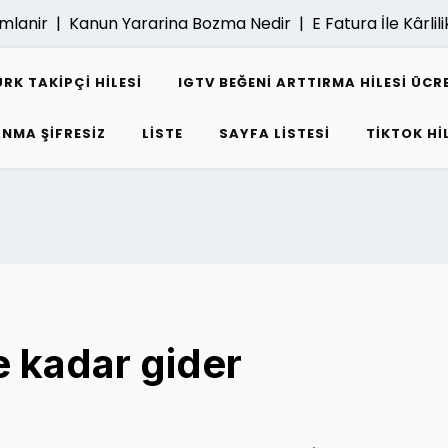
ir |
Kanun Yararina Bozma Nedir |
E Fatura İle Kârlilik Nasi
K TAKIPÇI HILESI
IGTV BEĞENI ARTTIRMA HILESI ÜCR
ANMA ŞIFRESIZ
LISTE
SAYFA LISTESI
TIKTOK HI
e kadar gider