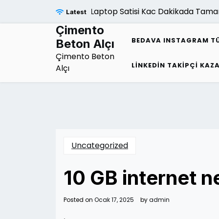
Skip
Laptop Satisi Kac Dakikada Tamamlan
Latest
to
content
Çimento
BEDAVA INSTAGRAM TÜR
Beton Alçı
Çimento Beton
LINKEDIN TAKIPÇI KAZ
Alçı
Uncategorized
10 GB internet n
Posted on
Ocak 17, 2025
by
admin