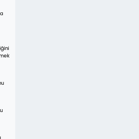
da
ğini
ilmek
nu
şu
ı