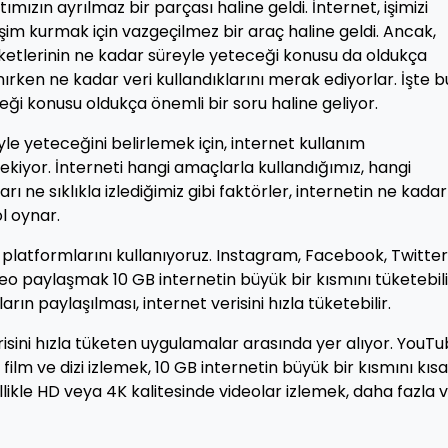
ızın ayrılmaz bir parçası haline geldi. İnternet, işimizi
şim kurmak için vazgeçilmez bir araç haline geldi. Ancak,
paketlerinin ne kadar süreyle yeteceği konusu da oldukça
anırken ne kadar veri kullandıklarını merak ediyorlar. İşte b
ği konusu oldukça önemli bir soru haline geliyor.
yle yeteceğini belirlemek için, internet kullanım
kiyor. İnterneti hangi amaçlarla kullandığımız, hangi
rı ne sıklıkla izlediğimiz gibi faktörler, internetin ne kadar
l oynar.
latformlarını kullanıyoruz. Instagram, Facebook, Twitter 
o paylaşmak 10 GB internetin büyük bir kısmını tüketebili
arın paylaşılması, internet verisini hızla tüketebilir.
risini hızla tüketen uygulamalar arasında yer alıyor. YouTu
ilm ve dizi izlemek, 10 GB internetin büyük bir kısmını kısa
ikle HD veya 4K kalitesinde videolar izlemek, daha fazla v