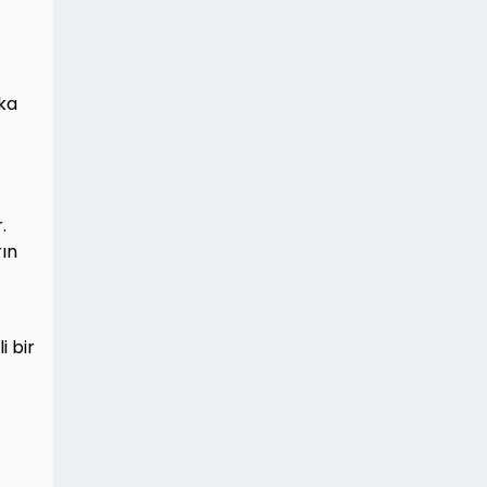
lka
.
rın
i bir