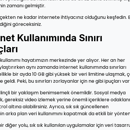
in zamanı gelmiştir.
rçekten ne kadar internete ihtiyacınız olduğunu keşfedin. B
iğini göreceksiniz.
rnet Kullanımında Sınırı
çları
kullanımı hayatımızın merkezinde yer alıyor. Her an her
aylaştırırken aynı zamanda internet kullanımında sınırları
likle bir ayda 10 GB gibi yüksek bir veri limitine ulaşmak, 
 geldi. Peki, bu sınırları zorlayanlar için ne gibi ipuçları va
n bilinçli bir yaklaşım benimsemek önemlidir. Sosyal medya
ak, gereksiz video izlemek yerine önemli içeriklere odakla
rol altına alabilirsiniz. Ayrıca, sık sık güncellenen
in arka plan veri kullanımını kapatmak da etkili bir yönte
r diğer yolu, sık sık kullanılan uygulamalar için veri tasarr