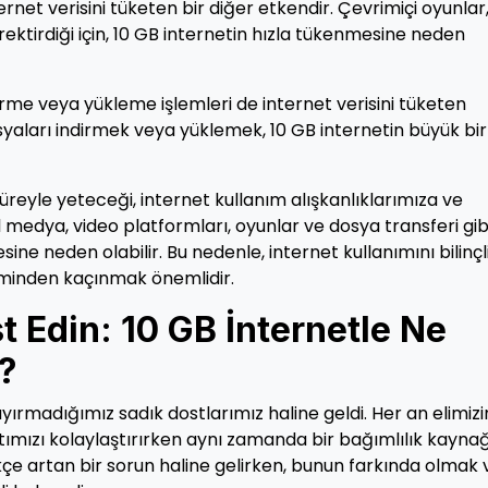
et verisini tüketen bir diğer etkendir. Çevrimiçi oyunlar
rektirdiği için, 10 GB internetin hızla tükenmesine neden
irme veya yükleme işlemleri de internet verisini tüketen
syaları indirmek veya yüklemek, 10 GB internetin büyük bir
üreyle yeteceği, internet kullanım alışkanlıklarımıza ve
l medya, video platformları, oyunlar ve dosya transferi gib
sine neden olabilir. Bu nedenle, internet kullanımını bilinçli
iminden kaçınmak önemlidir.
st Edin: 10 GB İnternetle Ne
z?
rmadığımız sadık dostlarımız haline geldi. Her an elimizi
atımızı kolaylaştırırken aynı zamanda bir bağımlılık kayna
tikçe artan bir sorun haline gelirken, bunun farkında olmak 