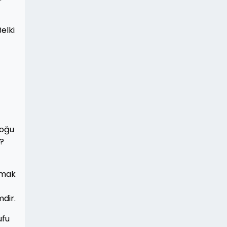
elki
çoğu
r?
nmak
mdir.
ufu