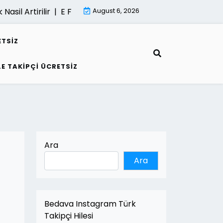
l Artirilir |
E Fatura İle Kârlilik Nasil Artirilir |
August 6, 2026
Kumarin Gelece
ETSIZ
LE TAKIPÇI ÜCRETSIZ
Ara
Ara
Bedava Instagram Türk
Takipçi Hilesi