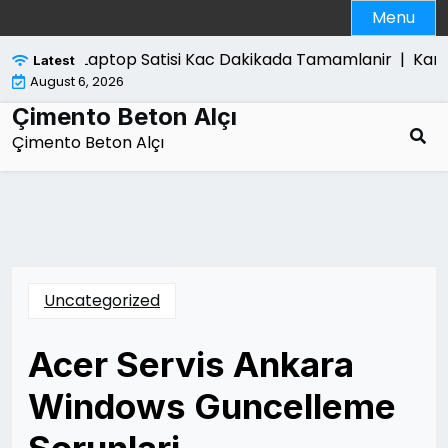
Skip
Menu
to
content
Laptop Satisi Kac Dakikada Tamamlanir |
Kanun
Latest
August 6, 2026
Çimento Beton Alçı
Çimento Beton Alçı
Uncategorized
Acer Servis Ankara
Windows Guncelleme