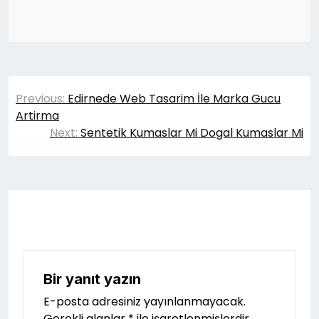
Yazı
Previous:
Edirnede Web Tasarim İle Marka Gucu
gezinmesi
Artirma
Next:
Sentetik Kumaslar Mi Dogal Kumaslar Mi
Bir yanıt yazın
E-posta adresiniz yayınlanmayacak.
Gerekli alanlar
*
ile işaretlenmişlerdir