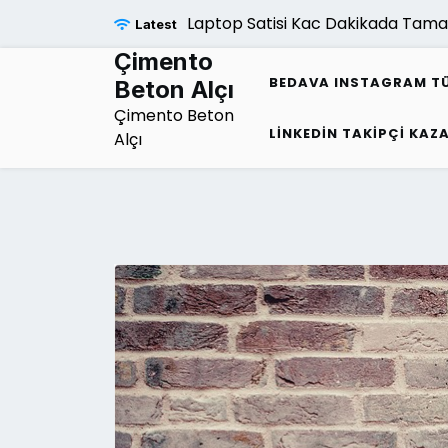
Skip
Laptop Satisi Kac Dakikada Tamamlanir
Latest
to
content
Çimento
BEDAVA INSTAGRAM TÜR
Beton Alçı
Çimento Beton
LINKEDIN TAKIPÇI KAZ
Alçı