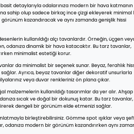
 ve basit detaylarıyla odalarınıza modern bir hava katmanın
tavana sahip olup sadece birkaç ince çizgi ekleyerek minimal 
ir görünüm kazandıracak ve aynı zamanda genişlik hissi
esenlerin kullanıldığı alçı tavanlardır. Örneğin, üçgen vey
sen, odanıza dinamik bir hava katacaktır. Bu tarz tavanlar,
ırken minimalist estetiği korur.
vanlar da minimalist bir seçenek sunar. Beyaz, ferahlık hiss
sağlar. Ayrıca, beyaz tavanlar diğer dekoratif unsurlarla
yalarınız veya duvar renkleriniz ön plana çıkar.
oğal malzemelerin kullanıldığı tasarımlar da yer alır. Ahşap
danıza sıcak ve doğal bir dokunuş katar. Bu tarz tavanlar,
ştirerek dengeli bir görünüm elde etmenizi sağlar.
ınlatmayla birleştirebilirsiniz. Gömme spot ışıklar veya şef
anlar, odanıza modern bir görünüm kazandırırken aynı zam