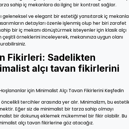
rza sahip iç mekanlara da ilginç bir kontrast sağlar.
rı geleneksel ve elegant bir estetiği yansıtarak iç mekanl
sarımların detayları özenle işlenmiş olup her biri zarafet
hip bir iç mekanı dönüştürmek isteyenler için klasik alçı
n çeşitli örneklerini inceleyerek, mekanınıza uygun olanı
rabilirsiniz.
 Fikirleri: Sadelikten
malist alçı tavan fikirlerini
 Hoşlananlar için Minimalist Alçı Tavan Fikirlerini Keşfedin
ncelikli tercihler arasında yer alır. Minimalizm, bu esteti
nektir. Eğer siz de minimalist bir tarza sahip olmayı
alist bir dokunuş eklemek mükemmel bir fikir olabilir. Bu
malist alçı tavan fikirlerine göz atacağız.