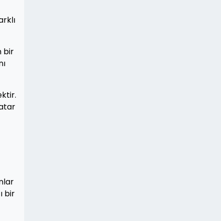
arklı
 bir
nı
ktir.
katar
nlar
ı bir