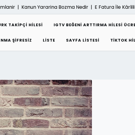
 |
Kanun Yararina Bozma Nedir |
E Fatura İle Kârlilik Nasil A
K TAKIPÇI HILESI
IGTV BEĞENI ARTTIRMA HILESI ÜCR
ANMA ŞIFRESIZ
LISTE
SAYFA LISTESI
TIKTOK HI