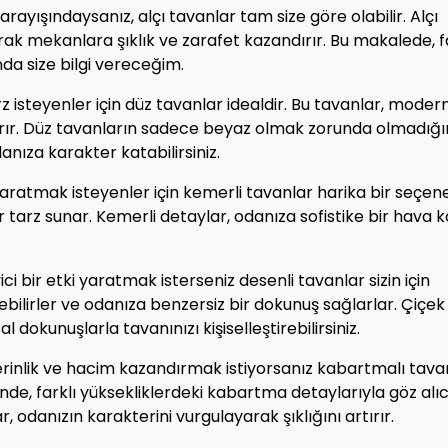
ayışındaysanız, alçı tavanlar tam size göre olabilir. Alçı
ak mekanlara şıklık ve zarafet kazandırır. Bu makalede, f
nda size bilgi vereceğim.
rz isteyenler için düz tavanlar idealdir. Bu tavanlar, modern
ırır. Düz tavanların sadece beyaz olmak zorunda olmadığı
nıza karakter katabilirsiniz.
yaratmak isteyenler için kemerli tavanlar harika bir seçene
r tarz sunar. Kemerli detaylar, odanıza sofistike bir hava 
ci bir etki yaratmak isterseniz desenli tavanlar sizin için
nebilirler ve odanıza benzersiz bir dokunuş sağlarlar. Çiçek
 dokunuşlarla tavanınızı kişiselleştirebilirsiniz.
erinlik ve hacim kazandırmak istiyorsanız kabartmalı tava
rinde, farklı yüksekliklerdeki kabartma detaylarıyla göz alıc
r, odanızın karakterini vurgulayarak şıklığını artırır.