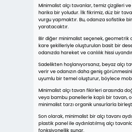
Minimalist alçı tavanlar, temiz çizgileri
harika bir yoludur. İlk fikrimiz, düz bir 
vurgu yapmaktır. Bu, odanıza sofistike b
yaratacaktır.
Bir diğer minimalist seçenek, geometrik d
kare şekilleriyle oluşturulan basit bir de
odanızda hareket ve canlılık hissi uyandır
Sadelikten hoşlanıyorsanız, beyaz alçı ta
verir ve odanızın daha geniş görünmesini 
uyumlu bir temel oluşturur, böylece mobil
Minimalist alçı tavan fikirleri arasında d
veya bambu panellerle kaplı bir tavan, o
minimalist tarzı organik unsurlarla birle
Son olarak, minimalist bir alçı tavanı ayd
plastik panel ile aydınlatılmış alçı tav
fonksiyonellik sunar.