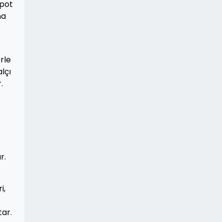
spot
na
rle
alçı
.
r.
i,
tar.