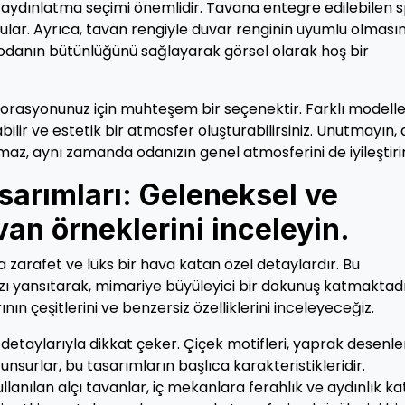
ince, aydınlatma seçimi önemlidir. Tavana entegre edilebilen 
rgular. Ayrıca, tavan rengiyle duvar renginin uyumlu olması
odanın bütünlüğünü sağlayarak görsel olarak hoş bir
ekorasyonunuz için muhteşem bir seçenektir. Farklı modelle
bilir ve estetik bir atmosfer oluşturabilirsiniz. Unutmayın, 
z, aynı zamanda odanızın genel atmosferini de iyileştirir
sarımları: Geleneksel ve
van örneklerini inceleyin.
a zarafet ve lüks bir hava katan özel detaylardır. Bu
rzı yansıtarak, mimariye büyüleyici bir dokunuş katmaktadı
ın çeşitlerini ve benzersiz özelliklerini inceleyeceğiz.
detaylarıyla dikkat çeker. Çiçek motifleri, yaprak desenler
unsurlar, bu tasarımların başlıca karakteristikleridir.
lanılan alçı tavanlar, iç mekanlara ferahlık ve aydınlık ka