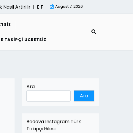
rtirilir |
E Fatura İle Kârlilik Nasil Artirilir |
August 7, 2026
Kumarin Gelecegi
ETSIZ
LE TAKIPÇI ÜCRETSIZ
Ara
Ara
Bedava Instagram Türk
Takipçi Hilesi