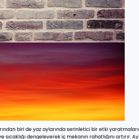
ından biri de yaz aylarında serinletici bir etki yaratmalarıd
e sıcaklığı dengeleyerek iç mekanın rahatlığını artırır. Ay