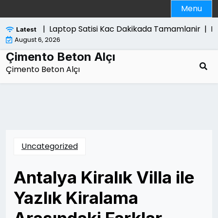
Skip
Menu
to
content
Etkiledigi |
Laptop Satisi Kac Dakikada Tamamlanir |
Ka
Latest
August 6, 2026
Çimento Beton Alçı
Çimento Beton Alçı
Uncategorized
Antalya Kiralık Villa ile
Yazlık Kiralama