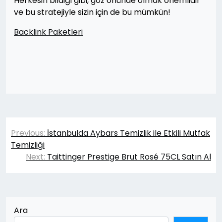
Herkesin bildiği gibi, göz önünde olmak önemlidir
ve bu stratejiyle sizin için de bu mümkün!
Backlink Paketleri
Yazı
Previous:
İstanbulda Aybars Temizlik ile Etkili Mutfak
gezinmesi
Temizliği
Next:
Taittinger Prestige Brut Rosé 75CL Satın Al
Ara