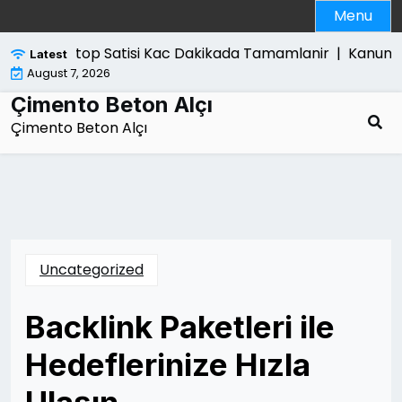
Skip
Menu
to
content
Laptop Satisi Kac Dakikada Tamamlanir |
Kanun Yar
Latest
August 7, 2026
Çimento Beton Alçı
Çimento Beton Alçı
Uncategorized
Backlink Paketleri ile
Hedeflerinize Hızla