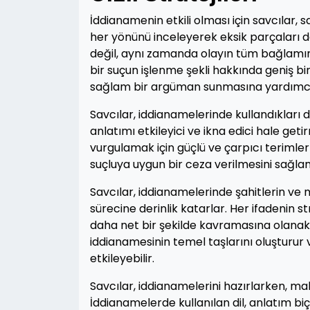
İddianamenin etkili olması için savcılar,
her yönünü inceleyerek eksik parçaları d
değil, aynı zamanda olayın tüm bağlamınd
bir suçun işlenme şekli hakkında geniş b
sağlam bir argüman sunmasına yardımcı
Savcılar, iddianamelerinde kullandıkları di
anlatımı etkileyici ve ikna edici hale getirm
vurgulamak için güçlü ve çarpıcı terimle
suçluya uygun bir ceza verilmesini sağlam
Savcılar, iddianamelerinde şahitlerin ve m
sürecine derinlik katarlar. Her ifadenin s
daha net bir şekilde kavramasına olanak s
iddianamesinin temel taşlarını oluşturur 
etkileyebilir.
Savcılar, iddianamelerini hazırlarken, 
İddianamelerde kullanılan dil, anlatım biç