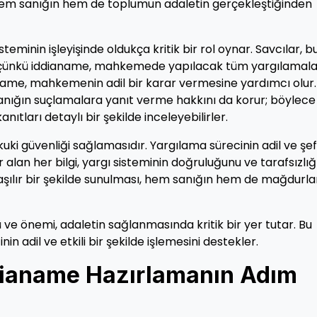
, hem sanığın hem de toplumun adaletin gerçekleştiğinden
steminin işleyişinde oldukça kritik bir rol oynar. Savcılar, b
lar çünkü iddianame, mahkemede yapılacak tüm yargılamala
ianame, mahkemenin adil bir karar vermesine yardımcı olur.
sanığın suçlamalara yanıt verme hakkını da korur; böylece
ıtları detaylı bir şekilde inceleyebilirler.
ki güvenliği sağlamasıdır. Yargılama sürecinin adil ve şef
 alan her bilgi, yargı sisteminin doğruluğunu ve tarafsızlığ
aşılır bir şekilde sunulması, hem sanığın hem de mağdurla
ve önemi, adaletin sağlanmasında kritik bir yer tutar. Bu
n adil ve etkili bir şekilde işlemesini destekler.
ddianame Hazırlamanın Adım