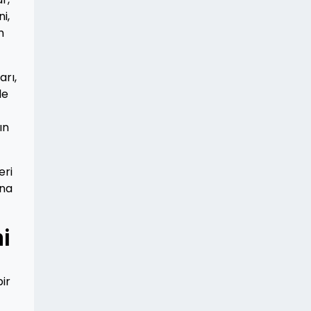
i,
m
arı,
de
ın
eri
ına
i
bir