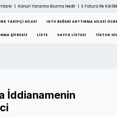
ir |
Kanun Yararina Bozma Nedir |
E Fatura İle Kârlilik Nasi
K TAKIPÇI HILESI
IGTV BEĞENI ARTTIRMA HILESI ÜCR
ANMA ŞIFRESIZ
LISTE
SAYFA LISTESI
TIKTOK HI
a İddianamenin
ci