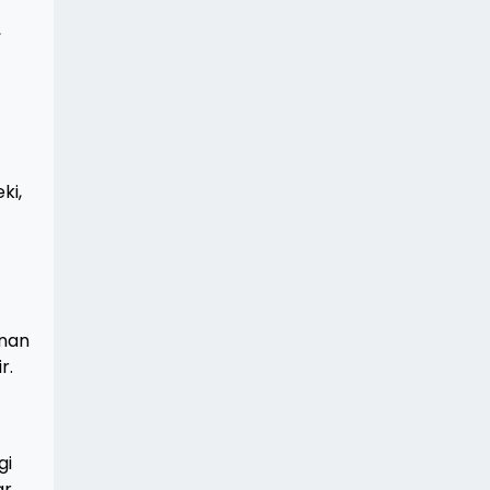
,
ki,
anan
r.
gi
r,