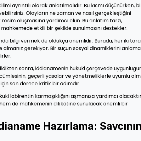
limi ayrıntılı olarak anlatılmalıdır. Bu kısmı düşünürken, bi
bilirsiniz. Olayların ne zaman ve nasıl gerçekleştiğini
 resim oluşmasına yardımcı olun. Bu anlatım tarzı,
e mahkemede etkili bir şekilde sunulmasını destekler.
nda bilgi vermek de oldukça önemlidir. Burada, her iki tara
de ele almanız gerekiyor. Bir suçun sosyal dinamiklerini anlama
rler.
tirildikten sonra, iddianamenin hukuki çerçevede uygunluğu
 cümlesinin, geçerli yasalar ve yönetmeliklerle uyumlu olm
için son derece kritik bir adımdır.
kuki labirentin karmaşıklığını aşmanıza yardımcı olacaktır
n hem de mahkemenin dikkatine sunulacak önemli bir
dianame Hazırlama: Savcını