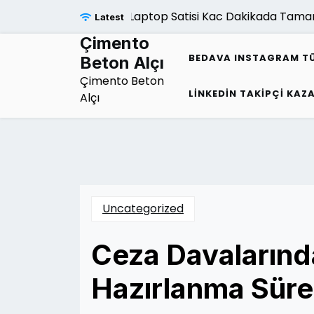
Skip
Laptop Satisi Kac Dakikada Tamamlan
Latest
to
content
Çimento
BEDAVA INSTAGRAM TÜR
Beton Alçı
Çimento Beton
LINKEDIN TAKIPÇI KAZ
Alçı
Uncategorized
Ceza Davalarınd
Hazırlanma Süre