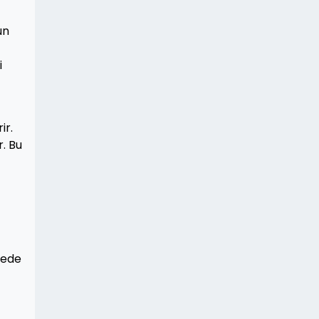
un
i
ir.
r. Bu
mede