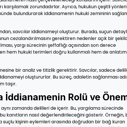
ı karşılamak zorundadırlar. Ayrıca, hukukun çeşitli yönlerin
z önünde bulundurarak iddianamenin hukuki zemininin sağla
ndan, savcılar iddianameyi oluşturur. Burada, suçun detayl
uçlunun cezalandırılmasını gerektiren nedenler açık bir şekil
r olması, yargı sürecinin şeffaflığı açısından son derece
rken hem hukuki terimleri doğru kullanmalı hem de anlatım
ne bir analiz ve titizlik gerektirir. Savcılar, sadece delill
iddianameyi oluştururlar. Bu süreç, adaletin sağlanması ad
m taşır.
a İddianamenin Rolü ve Önem
 aynı zamanda delilleri de içerir. Bu, yargılama sürecinde
bu kanıtların nasıl değerlendirileceğini gösterir. Örneğin, 
eya suçlu kişinin eylemleri arasında doğrudan bir bağ kuran