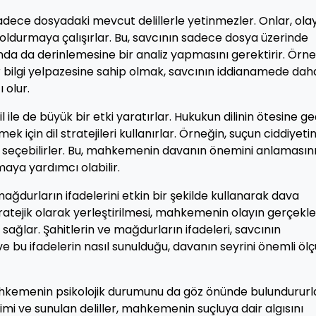
 sadece dosyadaki mevcut delillerle yetinmezler. Onlar, ola
oldurmaya çalışırlar. Bu, savcının sadece dosya üzerinde
a da derinlemesine bir analiz yapmasını gerektirir. Örne
ir bilgi yelpazesine sahip olmak, savcının iddianamede dah
 olur.
l ile de büyük bir etki yaratırlar. Hukukun dilinin ötesine ge
ek için dil stratejileri kullanırlar. Örneğin, suçun ciddiyetin
r seçebilirler. Bu, mahkemenin davanın önemini anlamasın
aya yardımcı olabilir.
ağdurların ifadelerini etkin bir şekilde kullanarak dava
tratejik olarak yerleştirilmesi, mahkemenin olayın gerçekle
ağlar. Şahitlerin ve mağdurların ifadeleri, savcının
ve bu ifadelerin nasıl sunulduğu, davanın seyrini önemli öl
mahkemenin psikolojik durumunu da göz önünde bulundururl
imi ve sunulan deliller, mahkemenin suçluya dair algısını