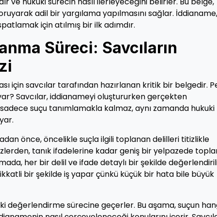
r ve hukuki sürecin nasıl ilerleyeceğini belirler. Bu belge,
ruyarak adil bir yargılama yapılmasını sağlar. İddianame
patlamak için atılmış bir ilk adımdır.
anma Süreci: Savcıların
zi
 için savcılar tarafından hazırlanan kritik bir belgedir. Pe
 var? Savcılar, iddianameyi oluştururken gerçekten
iz, sadece suçu tanımlamakla kalmaz, aynı zamanda hukuki
yar.
 önce, öncelikle suçla ilgili toplanan delilleri titizlikle
 izlerden, tanık ifadelerine kadar geniş bir yelpazede topl
ada, her bir delil ve ifade detaylı bir şekilde değerlendirili
 dikkatli bir şekilde iş yapar çünkü küçük bir hata bile büyük
ukuki değerlendirme sürecine geçerler. Bu aşama, suçun han
ianamenin nasıl çerçeveleneceği konularını içerir. Savcıla