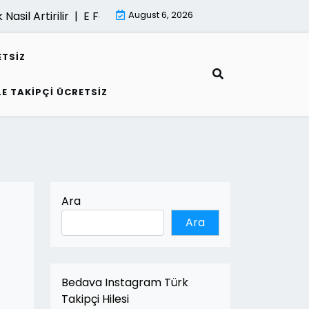
l Artirilir |
E Fatura İle Kârlilik Nasil Artirilir |
August 6, 2026
Kumarin Gelece
ETSIZ
LE TAKIPÇI ÜCRETSIZ
Ara
Ara
Bedava Instagram Türk
Takipçi Hilesi