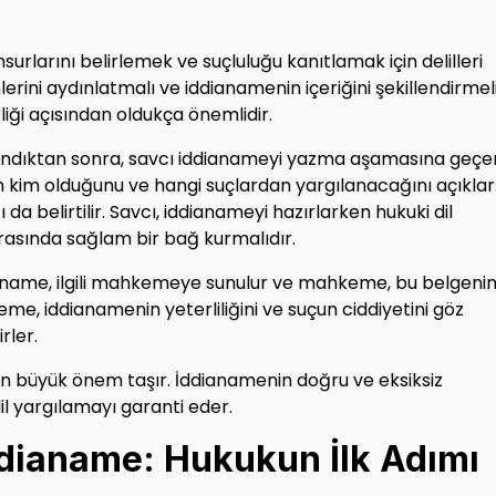
nsurlarını belirlemek ve suçluluğu kanıtlamak için delilleri
yönlerini aydınlatmalı ve iddianamenin içeriğini şekillendirmeli
irliği açısından oldukça önemlidir.
plandıktan sonra, savcı iddianameyi yazma aşamasına geçer
un kim olduğunu ve hangi suçlardan yargılanacağını açıklar
a belirtilir. Savcı, iddianameyi hazırlarken hukuki dil
 arasında sağlam bir bağ kurmalıdır.
ianame, ilgili mahkemeye sunulur ve mahkeme, bu belgeni
e, iddianamenin yeterliliğini ve suçun ciddiyetini göz
rler.
dan büyük önem taşır. İddianamenin doğru ve eksiksiz
l yargılamayı garanti eder.
dianame: Hukukun İlk Adımı