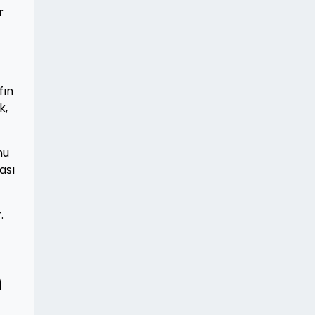
r
fın
k,
nu
ası
.
n