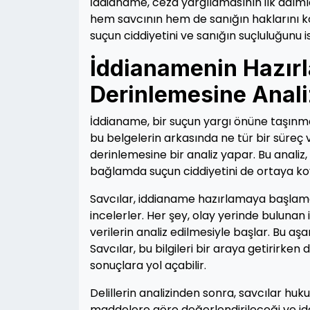
İddianame, ceza yargılamasının ilk adımıdı
hem savcının hem de sanığın haklarını ko
suçun ciddiyetini ve sanığın suçluluğunu is
İddianamenin Hazırl
Derinlemesine Anali
İddianame, bir suçun yargı önüne taşınması
bu belgelerin arkasında ne tür bir süreç
derinlemesine bir analiz yapar. Bu anal
bağlamda suçun ciddiyetini de ortaya ko
Savcılar, iddianame hazırlamaya başlamadan
incelerler. Her şey, olay yerinde bulunan
verilerin analiz edilmesiyle başlar. Bu aşam
Savcılar, bu bilgileri bir araya getirirken
sonuçlara yol açabilir.
Delillerin analizinden sonra, savcılar h
maddelere göre değerlendirileceği ve idd