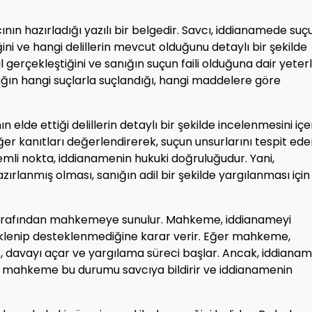
ının hazırladığı yazılı bir belgedir. Savcı, iddianamede suç
iğini ve hangi delillerin mevcut olduğunu detaylı bir şekilde
gerçekleştiğini ve sanığın suçun faili olduğuna dair yeterl
ığın hangi suçlarla suçlandığı, hangi maddelere göre
elde ettiği delillerin detaylı bir şekilde incelenmesini içer
diğer kanıtları değerlendirerek, suçun unsurlarını tespit ede
li nokta, iddianamenin hukuki doğruluğudur. Yani,
ırlanmış olması, sanığın adil bir şekilde yargılanması için
tarafından mahkemeye sunulur. Mahkeme, iddianameyi
teklenip desteklenmediğine karar verir. Eğer mahkeme,
, davayı açar ve yargılama süreci başlar. Ancak, iddiana
a, mahkeme bu durumu savcıya bildirir ve iddianamenin