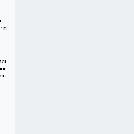
u
rın
faf
ını
rın