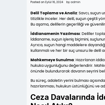
Posted on
Eylül 16, 2024
by
admin
Delil Toplama ve Analiz
: Savcı, suçun u
titizlikle inceler. Her delil, suçun çeşitli 
Bu aşama, delillerin geçerliliği ve güvenil
İddianamenin Yazılması
: Deliller to
İddianame, suçun işleniş biçimini, suçlun
Ayrıca, suçun hangi maddelere dayandığı d
kullanmalı ve her bir suç unsuru ile delil
Mahkemeye Sunulma
: Hazırlanan idd
hukuka uygunluğunu değerlendirir. Mahkem
önünde bulundurarak davanın seyrini beli
Bu süreç, adaletin yerini bulması açısın
hazırlanması, hukukun üstünlüğünü ve adi
Ceza Davalarında İd