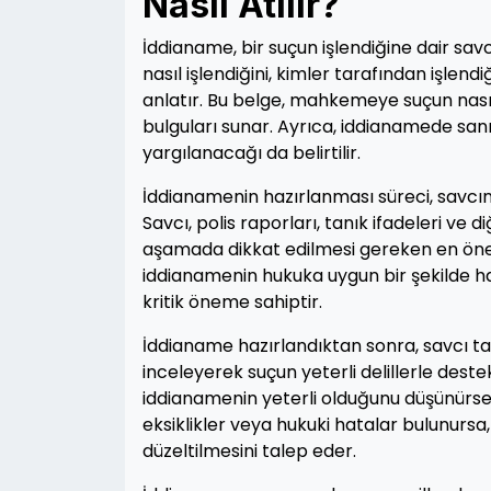
Nasıl Atılır?
İddianame, bir suçun işlendiğine dair savc
nasıl işlendiğini, kimler tarafından işlend
anlatır. Bu belge, mahkemeye suçun nasıl 
bulguları sunar. Ayrıca, iddianamede san
yargılanacağı da belirtilir.
İddianamenin hazırlanması süreci, savcının 
Savcı, polis raporları, tanık ifadeleri ve 
aşamada dikkat edilmesi gereken en önem
iddianamenin hukuka uygun bir şekilde haz
kritik öneme sahiptir.
İddianame hazırlandıktan sonra, savcı 
inceleyerek suçun yeterli delillerle des
iddianamenin yeterli olduğunu düşünürse
eksiklikler veya hukuki hatalar bulunurs
düzeltilmesini talep eder.