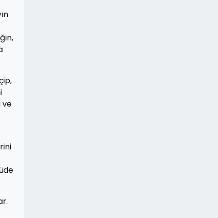
yın
ğin,
a
çip,
i
ı ve
rini
çüde
ar.