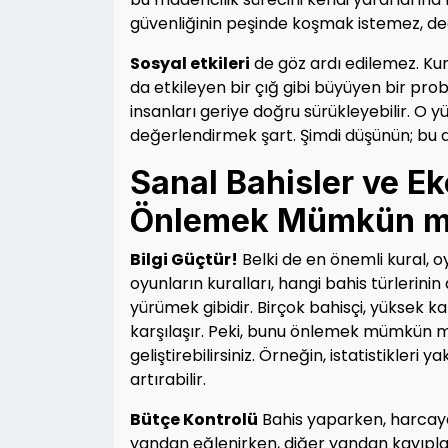
güvenliğinin peşinde koşmak istemez, de
Sosyal etkileri
de göz ardı edilemez. Kuma
da etkileyen bir çığ gibi büyüyen bir pro
insanları geriye doğru sürükleyebilir. O y
değerlendirmek şart. Şimdi düşünün; bu dij
Sanal Bahisler ve E
Önlemek Mümkün 
Bilgi Güçtür!
Belki de en önemli kural, o
oyunların kuralları, hangi bahis türleri
yürümek gibidir. Birçok bahisçi, yüksek k
karşılaşır. Peki, bunu önlemek mümkün m
geliştirebilirsiniz. Örneğin, istatistikle
artırabilir.
Bütçe Kontrolü
Bahis yaparken, harcaya
yandan eğlenirken, diğer yandan kayıpların