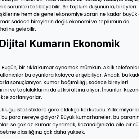
sorunları tetikleyebilir. Bir toplum düşünün ki, bireyleri
işkilerine hem de genel ekonomiye zararı ne kadar büyük o
 kumar sadece bireylerin değil, ekonomi ve toplumun da
 haline gelebilir.
 Dijital Kumarın Ekonomik
i. Bugün, bir tıkla kumar oynamak mümkün. Akıllı telefonlar
lanıcılar bu oyunlara kolayca erişebiliyor. Ancak, bu kad
larla sonuçlanıyor. Kumar bağımlılığı, sadece bireyleri
ını ve topluluklarını da etkisi altına alıyor. İnsanlar, kazan
kte zorlanıyorlar.
lüğü, istatistiklere göre oldukça korkutucu. Yıllık milyarl
i, bu para nereye gidiyor? Büyük kumarhaneler, bu paranı
lar ise çok az. Kumar oynamak, kazandığınızda bile bir s
ybetme olasılığınız çok daha yüksek.