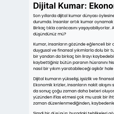
Dijital Kumar: Ekono
Son yıllarda dijital kumar dünyası öylesin
durumda. İnsanlar artık kumar oynamak i
Birkaç tıkla canlıcasını yaşayabiliyorlar. 
düşündünüz mü?
Kumar, insanların gözünde eğlenceli bir a
duygusal ve finansal yıkımlarla dolu bir t
bir yandan da birkaç bin lirayı kaybedebi
kaybettiğiniz bütün paranın hüsranını hi
nasıl bir yıkım yaratabileceği aşikâr hale 
Dijital kumarın yükselişi, işsizlik ve finan
Ekonomik krizler, insanların nakit akışını 
da sonuç çoğu zaman daha beteri oluyor. 
yüzünden iflas etmesi çok mu uzak bir ihti
zaman düzenlenmediğinden, kaybedenlerin
Şimdi bir düşünün; buradaki tehlikeleri 