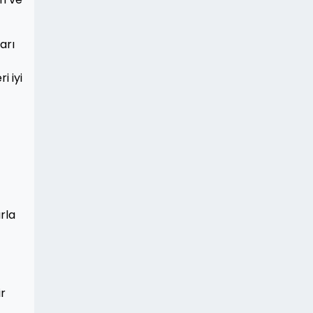
arı
i iyi
rla
r