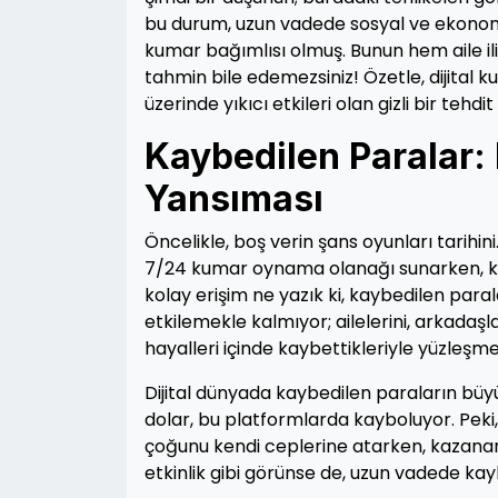
bu durum, uzun vadede sosyal ve ekonomik 
kumar bağımlısı olmuş. Bunun hem aile il
tahmin bile edemezsiniz! Özetle, dijital
üzerinde yıkıcı etkileri olan gizli bir tehdit
Kaybedilen Paralar:
Yansıması
Öncelikle, boş verin şans oyunları tarihin
7/24 kumar oynama olanağı sunarken, kul
kolay erişim ne yazık ki, kaybedilen para
etkilemekle kalmıyor; ailelerini, arkadaşlar
hayalleri içinde kaybettikleriyle yüzleşme
Dijital dünyada kaybedilen paraların büyük
dolar, bu platformlarda kayboluyor. Pek
çoğunu kendi ceplerine atarken, kazanan
etkinlik gibi görünse de, uzun vadede ka