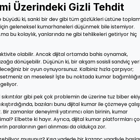
mi Üzerindeki Gizli Tehdit
e büyüdü ki, sanki bir dev gibi tüm gözlükleri üstüne toplam
çin geleneksel kumarhaneleri düşünmek bile istemiyor.
Ama bu kolaylık, yanlarında ne gibi tehlikeleri getiriyor hiç
ktivite olabilir. Ancak dijital ortamda bahis oynamak,
uzağa dönüşebilir. Düşünün ki, bir akşam sosisli sandviç ye
leceğiniz bir oyun oynuyorsunuz. Kalbiniz hızla çarpıyor;
ssetmeniz an meselesi! İşte bu noktada kumar bağımlılığı
geliyor.
sal sıkıntılar gibi pek çok problemin de üzerine tuz biber ekiy
sıkıştırdığında, bazıları bunu dijital kumar ile çözmeye çalı
Bir zamanlar deneyimli yatırımcı olan birinin, kumar
mal? Elbette ki hayır. Ayrıca, dijital kumar platformları ç
 paralarının geri alınması da oldukça zor.
görebiliyor musunuz? Kısa vadede bir kazanç vaadiyle başl