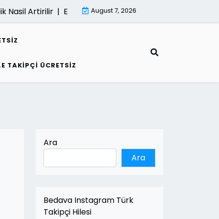
sil Artirilir |
E Fatura İle Kârlilik Nasil Artirilir |
August 7, 2026
Kumarin Gel
ETSIZ
LE TAKIPÇI ÜCRETSIZ
Ara
Ara
Bedava Instagram Türk
Takipçi Hilesi