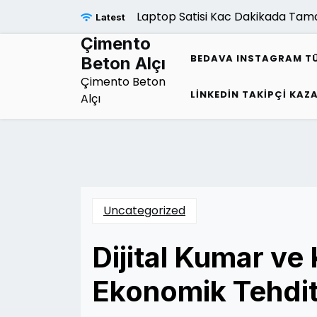
Skip
Laptop Satisi Kac Dakikada Tamaml
Latest
to
content
Çimento
BEDAVA INSTAGRAM TÜR
Beton Alçı
Çimento Beton
LINKEDIN TAKIPÇI KAZ
Alçı
Uncategorized
Dijital Kumar ve
Ekonomik Tehdit