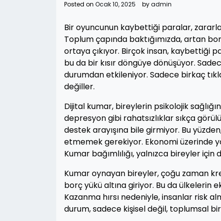
Posted on
Ocak 10, 2025
by
admin
Bir oyuncunun kaybettiği paralar, zararl
Toplum çapında baktığımızda, artan borçlar
ortaya çıkıyor. Birçok insan, kaybettiği
bu da bir kısır döngüye dönüşüyor. Sadec
durumdan etkileniyor. Sadece birkaç tıkla
değiller.
Dijital kumar, bireylerin psikolojik sağlı
depresyon gibi rahatsızlıklar sıkça görül
destek arayışına bile girmiyor. Bu yüzden,
etmemek gerekiyor. Ekonomi üzerinde yara
Kumar bağımlılığı, yalnızca bireyler için 
Kumar oynayan bireyler, çoğu zaman kredi 
borç yükü altına giriyor. Bu da ülkelerin e
Kazanma hırsı nedeniyle, insanlar risk alm
durum, sadece kişisel değil, toplumsal bi