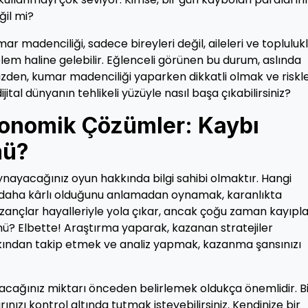
ğil mi?
r madenciliği, sadece bireyleri değil, aileleri ve toplulukl
blem haline gelebilir. Eğlenceli görünen bu durum, aslında
üzden, kumar madenciliği yaparken dikkatli olmak ve riskler
ital dünyanın tehlikeli yüzüyle nasıl başa çıkabilirsiniz?
konomik Çözümler: Kaybı
mü?
ynayacağınız oyun hakkında bilgi sahibi olmaktır. Hangi
nin daha kârlı olduğunu anlamadan oynamak, karanlıkta
azançlar hayalleriyle yola çıkar, ancak çoğu zaman kayıpla
ü? Elbette! Araştırma yaparak, kazanan stratejiler
ri yakından takip etmek ve analiz yapmak, kazanma şansınızı
cağınız miktarı önceden belirlemek oldukça önemlidir. Bi
ızı kontrol altında tutmak isteyebilirsiniz. Kendinize bir