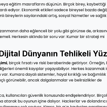
veya eğitim masraflarını düşünün. Birçok birey, kaybettiği
rdı ediyor. Ekonomik etkileri sadece bireysel bazda değil
lı bireylerin sayılarındaki artış, sosyal hizmetler ve sağlık
azanmanın daha eğlenceli bir yolu gibi görünse de, arkası
memeli. Herkesin aklında bir soru var: Kumar bir strateji mi
ijital Dünyanın Tehlikeli Yü
şimi
, birçok fırsatı ve riski beraberinde getiriyor. Örneğin,
 diğerleri önemli kayıplar yaşayabiliyor. Herkes kazanmak i
r. Kumara dayalı sistemler, hayal kırıklığı ve bağımlılık r
nçlı görünebilir, ancak dalgalanmalar ve belirsizlikler de
ca, kullanıcıları güvenlik konusunda endişelendiriyor. Birço
altına atarak bu oyunun içine dalıyor. Hackerlar ve dolandırıcı
kullanmayı çok seviyor. Kimse, bir gün kaybolan paraların