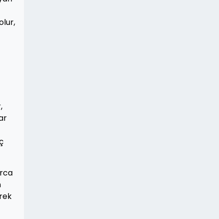
lur,
,
ar
ç
arca
n
ürek