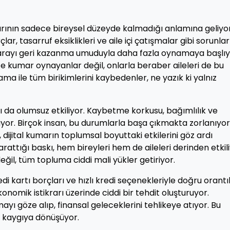
arının sadece bireysel düzeyde kalmadığı anlamına geliyor
, tasarruf eksiklikleri ve aile içi çatışmalar gibi sorunlar
 parayı geri kazanma umuduyla daha fazla oynamaya başlıy
e kumar oynayanlar değil, onlarla beraber aileleri de bu
ma ile tüm birikimlerini kaybedenler, ne yazık ki yalnız
ğını da olumsuz etkiliyor. Kaybetme korkusu, bağımlılık ve
üyor. Birçok insan, bu durumlarla başa çıkmakta zorlanıyor
 dijital kumarın toplumsal boyuttaki etkilerini göz ardı
ttığı baskı, hem bireyleri hem de aileleri derinden etkili
değil, tüm topluma ciddi mali yükler getiriyor.
kartı borçları ve hızlı kredi seçenekleriyle doğru orantılı
konomik istikrarı üzerinde ciddi bir tehdit oluşturuyor.
ayı göze alıp, finansal geleceklerini tehlikeye atıyor. Bu
r kaygıya dönüşüyor.