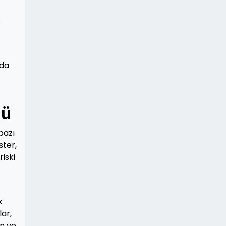
;
nda
zü
 bazı
ster,
iski
k
lar,
ın ve