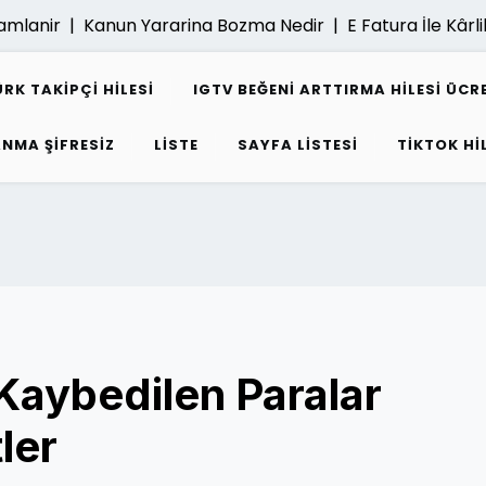
anir |
Kanun Yararina Bozma Nedir |
E Fatura İle Kârlilik Na
K TAKIPÇI HILESI
IGTV BEĞENI ARTTIRMA HILESI ÜCR
ANMA ŞIFRESIZ
LISTE
SAYFA LISTESI
TIKTOK HI
 Kaybedilen Paralar
ler