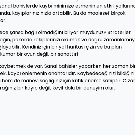
anal bahislerde kaybı minimize etmenin en etkili yolları
da, kayıplarınız hızla artabilir. Bu da maalesef birçok
or.
 şansa bağlı olmadığını biliyor muydunuz? Stratejiler
Örneğin, pokerde rakiplerinizi okumak ve doğru zamanlamay
abilir. Kendiniz için bir yol haritası çizin ve bu plan
umar bir oyun değil, bir sanattır!
 kaybetmek de var. Sanal bahisler yaparken her zaman bi
mek, kaybı önlemenin anahtarıdır. Kaybedeceğinizi bildiğini
 hem de manevi sağlığınız için kritik öneme sahiptir. O z
ğınız bir kayıp değil, keyif dolu bir deneyim olur.