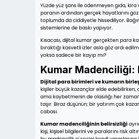
Yüzde yüz şans ile ödenmeyen gıda, kira 
paranın ardından gerçek hayatlarını göza
toplumda da ciddiyetle hissediliyor. Bağım
sistemlerine de baskı yapıyor.
Kısacası, dijital kumar gerçekten para k
bıraktığı kasvetli izler asla göz ardı edil
yoksa sadece bir kayıp mı?
Kumar Madenciliği: D
Dijital para birimleri ve kumarın birle
kişiler büyük kazançlar elde edebilirken,
ama kaybetmenin de olasılığı her zaman va
taşır. Biraz düşünün; bir yatırım çok kaza
cabası.
Kumar madenciliğinin belirsizliği
ayrı
kişi, kişisel bilgilerini ve paralarını risk 
bu madencilik sürecini kendi yararlarına 