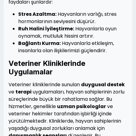
faydaları şunlardır:
Stres Azaltma:
Hayvanların varlığı, stres
hormonlarının seviyesini düşürür.
Ruh Halini İyileştirme:
Hayvanlarla oyun
oynamak, mutluluk hissini artırır.
Bağlantı Kurma:
Hayvanlarla etkileşim,
insanlarla olan ilişkilerimizi güçlendirir.
Veteriner Kliniklerinde
Uygulamalar
Veteriner kliniklerinde sunulan
duygusal destek
ve
terapi
uygulamaları, hayvan sahiplerinin zorlu
süreçlerinde büyük bir rahatlama sağlar. Bu
hizmetler, genellikle
uzman psikologlar
ve
veteriner hekimler tarafından işbirliği içinde
yürütülmektedir. Kliniklerde, hayvan sahiplerinin
yaşadığı duygusal zorlukları anlamak için
danışmanlık seansları
düzenlenir. Bu