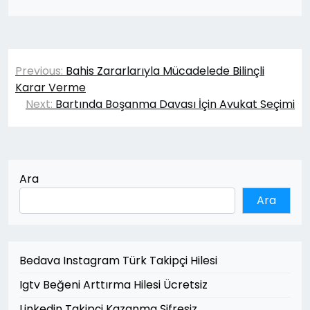
Yazı
Previous:
Bahis Zararlarıyla Mücadelede Bilinçli
gezinmesi
Karar Verme
Next:
Bartında Boşanma Davası İçin Avukat Seçimi
Ara
Ara
Bedava Instagram Türk Takipçi Hilesi
Igtv Beğeni Arttırma Hilesi Ücretsiz
Linkedin Takipçi Kazanma Şifresiz