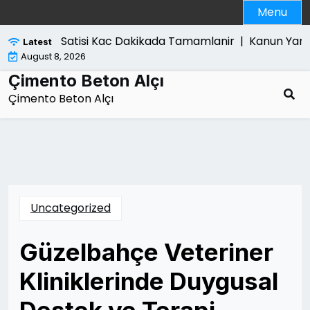
Skip
Menu
to
content
Laptop Satisi Kac Dakikada Tamamlanir |
Kanun Yararin
Latest
August 8, 2026
Çimento Beton Alçı
Çimento Beton Alçı
Uncategorized
Güzelbahçe Veteriner
Kliniklerinde Duygusal