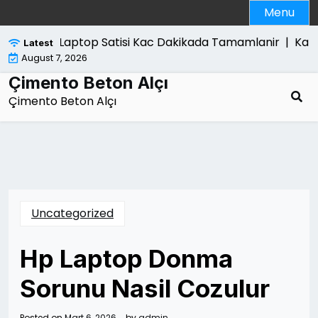
Skip
Menu
to
content
Laptop Satisi Kac Dakikada Tamamlanir |
Kanun
Latest
August 7, 2026
Çimento Beton Alçı
Çimento Beton Alçı
Uncategorized
Hp Laptop Donma
Sorunu Nasil Cozulur
Posted on
Mart 6, 2026
by
admin