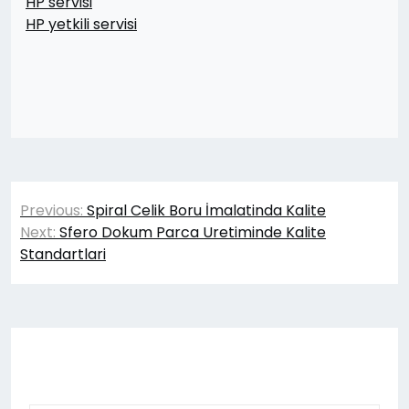
HP servisi
HP yetkili servisi
Yazı
Previous:
Spiral Celik Boru İmalatinda Kalite
gezinmesi
Next:
Sfero Dokum Parca Uretiminde Kalite
Standartlari