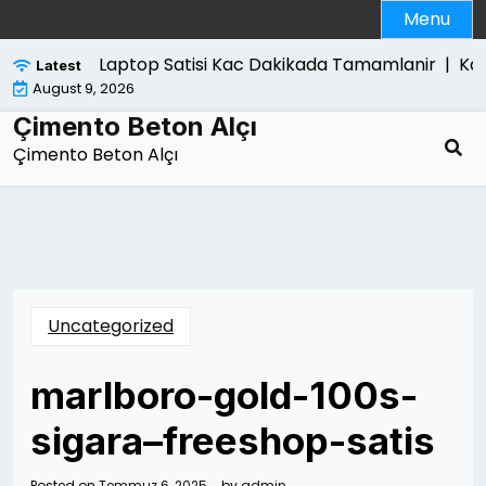
Skip
Menu
to
content
Laptop Satisi Kac Dakikada Tamamlanir |
Kanu
Latest
August 9, 2026
Çimento Beton Alçı
Çimento Beton Alçı
Uncategorized
marlboro-gold-100s-
sigara–freeshop-satis
Posted on
Temmuz 6, 2025
by
admin