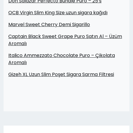
Don Salazar Perfecto Bundle Puro – 25’s
OCB Virgin Slim King Size uzun sigara kağıdı
Marvel Sweet Cherry Demi Sigarillo
Captain Black Sweet Grape Puro Satın Al – Üzüm
Aromalı
Italico Ammezzato Chocolate Puro – Çikolata
Aromalı
Gizeh XL Uzun Slim Poşet Sigara Sarma Filtresi
Yazı