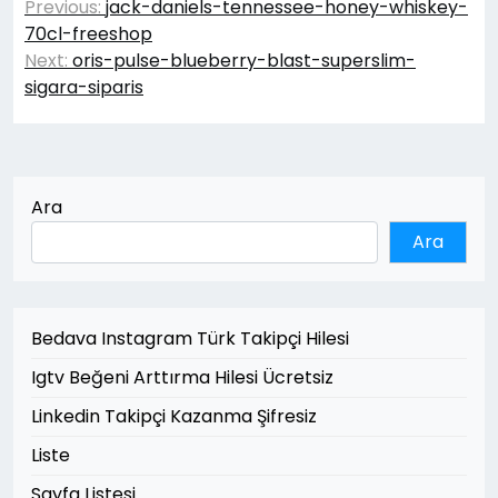
Previous:
jack-daniels-tennessee-honey-whiskey-
gezinmesi
70cl-freeshop
Next:
oris-pulse-blueberry-blast-superslim-
sigara-siparis
Ara
Ara
Bedava Instagram Türk Takipçi Hilesi
Igtv Beğeni Arttırma Hilesi Ücretsiz
Linkedin Takipçi Kazanma Şifresiz
Liste
Sayfa Listesi