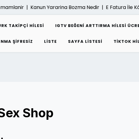
mamlanir |
Kanun Yararina Bozma Nedir |
E Fatura İle Kârli
K TAKIPÇI HILESI
IGTV BEĞENI ARTTIRMA HILESI ÜCR
ANMA ŞIFRESIZ
LISTE
SAYFA LISTESI
TIKTOK HI
 Sex Shop