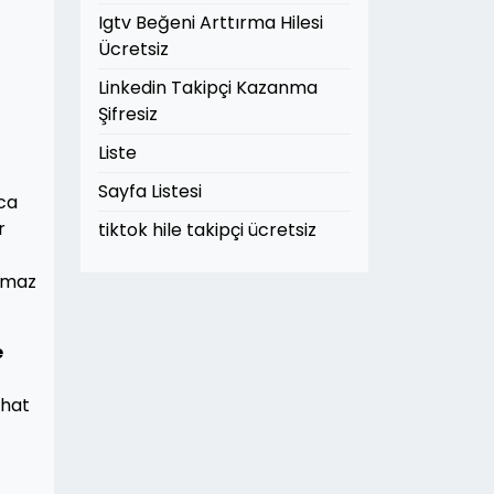
Igtv Beğeni Arttırma Hilesi
Ücretsiz
Linkedin Takipçi Kazanma
Şifresiz
Liste
Sayfa Listesi
zca
r
tiktok hile takipçi ücretsiz
ulmaz
e
ahat