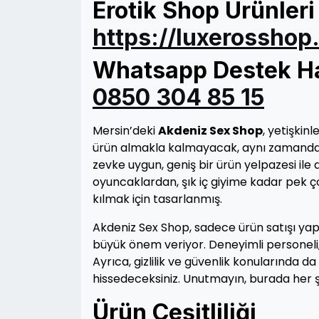
Erotik Shop Ürünleri 
https://luxerosshop
Whatsapp Destek Hat
0850 304 85 15
Mersin’deki
Akdeniz Sex Shop
, yetişkinl
ürün almakla kalmayacak, aynı zamand
zevke uygun, geniş bir ürün yelpazesi ile d
oyuncaklardan, şık iç giyime kadar pek ç
kılmak için tasarlanmış.
Akdeniz Sex Shop, sadece ürün satışı y
büyük önem veriyor. Deneyimli personeli, i
Ayrıca, gizlilik ve güvenlik konularında d
hissedeceksiniz. Unutmayın, burada her şe
Ürün Çeşitliliği