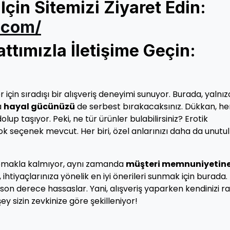
İçin Sitemizi Ziyaret Edin:
.com/
tımızla İletişime Geçin:
er için sıradışı bir alışveriş deneyimi sunuyor. Burada, yalnı
a
hayal gücünüzü
de serbest bırakacaksınız. Dükkan, he
olup taşıyor. Peki, ne tür ürünler bulabilirsiniz? Erotik
ok seçenek mevcut. Her biri, özel anlarınızı daha da unut
apmakla kalmıyor, aynı zamanda
müşteri memnuniyetin
htiyaçlarınıza yönelik en iyi önerileri sunmak için burada.
a son derece hassaslar. Yani, alışveriş yaparken kendinizi r
y sizin zevkinize göre şekilleniyor!