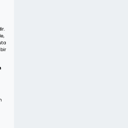
ir.
le,
uta
bir
m
n