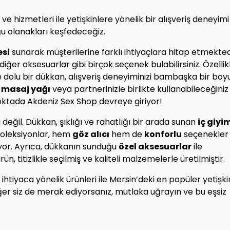
ve hizmetleri ile yetişkinlere yönelik bir alışveriş deneyimi
u olanakları keşfedeceğiz.
esi
sunarak müşterilerine farklı ihtiyaçlara hitap etmekted
diğer aksesuarlar gibi birçok seçenek bulabilirsiniz. Özellik
e dolu bir dükkan, alışveriş deneyiminizi bambaşka bir boy
r
masaj yağı
veya partnerinizle birlikte kullanabileceğiniz 
oktada Akdeniz Sex Shop devreye giriyor!
ı değil. Dükkan, şıklığı ve rahatlığı bir arada sunan
iç giyi
 koleksiyonlar, hem
göz alıcı
hem de
konforlu
seçenekler
ıyor. Ayrıca, dükkanın sunduğu
özel aksesuarlar
ile
rün, titizlikle seçilmiş ve kaliteli malzemelerle üretilmiştir.
ihtiyaca yönelik ürünleri ile Mersin’deki en popüler yetişki
er siz de merak ediyorsanız, mutlaka uğrayın ve bu eşsiz