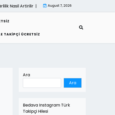
lik Nasil Artirilir |
E Fatura İle Kârlilik Nasil Artirilir |
August 7, 2026
ETSIZ
LE TAKIPÇI ÜCRETSIZ
Ara
Ara
Bedava Instagram Türk
Takipçi Hilesi