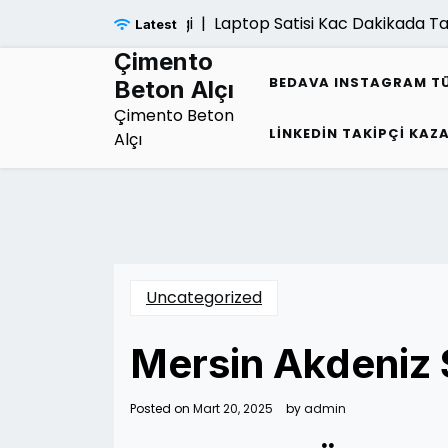
Skip
elecegi Nasil Etkiledigi |
Laptop Satisi Kac Dakikada Ta
Latest
to
content
Çimento
BEDAVA INSTAGRAM TÜR
Beton Alçı
Çimento Beton
LINKEDIN TAKIPÇI KAZ
Alçı
Uncategorized
Mersin Akdeniz
Posted on
Mart 20, 2025
by
admin