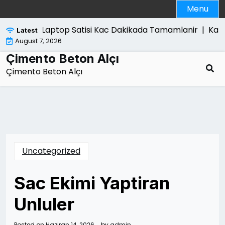
Skip
Menu
to
content
Laptop Satisi Kac Dakikada Tamamlanir |
Kanun
Latest
August 7, 2026
Çimento Beton Alçı
Çimento Beton Alçı
Uncategorized
Sac Ekimi Yaptiran
Unluler
Posted on
Haziran 14, 2026
by
admin