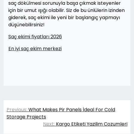
saç dökülmesi sorunuyla başa çıkmak isteyenler
için bir umut ışığı olabilir. Siz de bu ünlülerin izinden
giderek, saç ekimi ile yeni bir başlangıç yapmayı
düşünebilirsiniz!
Saç ekimi fiyatları 2026
En iyi saç ekim merkezi
Yazı
Previous:
What Makes Pir Panels İdeal For Cold
gezinmesi
Storage Projects
Next:
Kargo Etiketi Yazilim Cozumleri