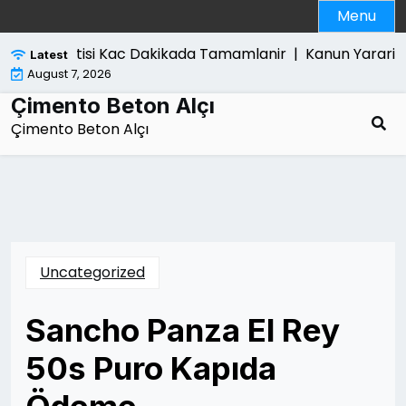
Skip
Menu
to
content
op Satisi Kac Dakikada Tamamlanir |
Kanun Yararina Bo
Latest
August 7, 2026
Çimento Beton Alçı
Çimento Beton Alçı
Uncategorized
Sancho Panza El Rey
50s Puro Kapıda