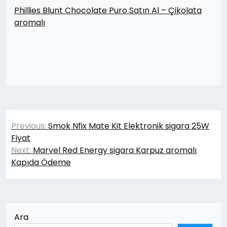
Phillies Blunt Chocolate Puro Satın Al – Çikolata
aromalı
Yazı
Previous:
Smok Nfix Mate Kit Elektronik sigara 25W
gezinmesi
Fiyat
Next:
Marvel Red Energy sigara Karpuz aromalı
Kapıda Ödeme
Ara