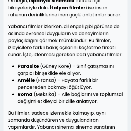
Örneğin,
İspanyol sineması
tutkulu aşk
hikayeleriyle dolu,
İtalyan filmleri
ise insan
ruhunun derinliklerine inen güçlü anlatımlar sunar.
Yabancı filmler izlerken, dil engeli gibi görünse de
aslında evrensel duyguların ve deneyimlerin
paylaşıldığını görmek mümkündür. Bu filmler,
izleyicilere farklı bakış açılarını keşfetme fırsatı
sunar. İşte, izlenmesi gereken bazı yabancı filmler:
Parasite
(Güney Kore) – Sınıf çatışmasını
çarpıcı bir şekilde ele alıyor.
Amélie
(Fransa) – Hayata farklı bir
pencereden bakmayı öğütlüyor.
Roma
(Meksika) – Aile bağlarını ve toplumsal
değişimi etkileyici bir dille anlatıyor.
Bu filmler, sadece izlemekle kalmayıp, aynı
zamanda düşündüren ve duygulandıran
yapımlardır. Yabancı sinema, sinema sanatının