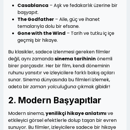
Casablanca
– Aşk ve fedakarlık üzerine bir
başyapıt.
The Godfather
– Aile, güç ve ihanet
temalarıyla dolu bir efsane.
Gone with the Wind
– Tarih ve tutku iç içe
geçmiş bir hikaye.
Bu klasikler, sadece izlenmesi gereken filmler
değil, aynı zamanda
sinema tarihinin
önemli
birer parçasıdır. Her bir film, kendi döneminin
ruhunu yansıtır ve izleyicilere farklı bakış açıları
sunar. Sinema dünyasında bu filmleri izlemek,
adeta bir
zaman yolculuğuna
çıkmak gibidir!
2. Modern Başyapıtlar
Modern sinema,
yenilikçi hikaye anlatımı
ve
etkileyici görsel efektlerle dolup taşan bir evren
sunuyor. Bu filmler, izleyicilere sadece bir hikaye