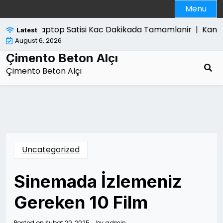
Skip
Menu
to
content
Laptop Satisi Kac Dakikada Tamamlanir |
Kanun 
Latest
August 6, 2026
Çimento Beton Alçı
Çimento Beton Alçı
Uncategorized
Sinemada İzlemeniz
Gereken 10 Film
Posted on
Şubat 20, 2025
by
admin