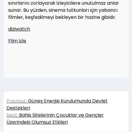
sınırlarını zorlayarak izleyicilere unutulmaz anlar
sunar. Bu yüzden, sinema tutkunları için yabancı
filmler, keşfedilmeyi bekleyen bir hazine gibidir.
diziwatch
Film izle
Yazı
Previous:
Güneş Enerjisi Kurulumunda Devlet
gezinmesi
Destekleri
Next:
Bahis Sitelerinin Çocuklar ve Gençler
Üzerindeki Olumsuz Etkileri