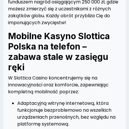
funduszem nagród osiągającym 250 000 zł, gdzie
możesz zmierzyć się z uczestnikami z różnych
zakątków globu. Każdy obrót przybliża Cię do
imponujących zwycięstw!
Mobilne Kasyno Slottica
Polska na telefon –
zabawa stale w zasięgu
ręki
W Slottica Casino koncentrujemy się na
innowacyjności oraz komforcie, zapewniając
kompletną mobilność poprzez:
Adaptacyjną witrynę internetową, która
funkcjonuje bezproblemowo na wszelkich
urządzeniach przenośnych, bez względu na
platformę systemową.