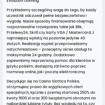
Evolution Gaming.
Przykładamy szczególną wagę do tego, by każdy
uczestnik odczuwał pełne bezpieczeństwo i
wygodę. Nasze sposoby finansowania obejmują
rozpoznawalne rozwiązania, takie jak Blik,
Przelewy24, Skrill czy karty VISA / Mastercard, z
najmniejszą wpłatą na poziomie jedynie 40
złotych. Realizację wypłat przeprowadzamy
natychmiastowo – przeciętny okres obsługi to
maksymalnie 24 godziny. Dodatkowo
zapewniamy neprzerwną pomoc dla klientów w
języku polskim, dostępną zarówno poprzez
rozmowę online, jak i pocztę elektroniczną.
Decydując się na Casino Slottica Polska,
otrzymujesz prawo do wyjątkowych ofert
specjalnych, łącznie z premią startową 250% do
kwoty 1600 zł oraz 300 bezpłatnymi obrotami na
najbardziej lubiane tytuły. Bez względu na to, czy