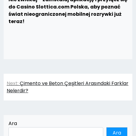
do Casino Slottica.com Polska, aby poznać
świat nieograniczonej mobilnej rozrywki już
teraz!
Yazı
Next:
Çimento ve Beton Çeşitleri Arasındaki Farklar
gezinmesi
Nelerdir?
Ara
Ara