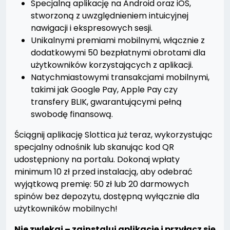
Specjalną aplikację na Android oraz iOS,
stworzoną z uwzględnieniem intuicyjnej
nawigacji i ekspresowych sesji.
Unikalnymi premiami mobilnymi, włącznie z
dodatkowymi 50 bezpłatnymi obrotami dla
użytkowników korzystających z aplikacji.
Natychmiastowymi transakcjami mobilnymi,
takimi jak Google Pay, Apple Pay czy
transfery BLIK, gwarantującymi pełną
swobodę finansową.
Ściągnij aplikację Slottica już teraz, wykorzystując
specjalny odnośnik lub skanując kod QR
udostępniony na portalu. Dokonaj wpłaty
minimum 10 zł przed instalacją, aby odebrać
wyjątkową premię: 50 zł lub 20 darmowych
spinów bez depozytu, dostępną wyłącznie dla
użytkowników mobilnych!
Nie zwlekaj – zainstaluj aplikację i przyłącz się