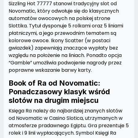
Sizzling Hot 77777 stanowi tradycyjny slot od
Novomatic, który odwołuje się do klasycznych
automatów owocowych na polskej strone
Slottika. Tytuł dysponuje 5 rolkami oraz 5 liniami
płatniczymi, a jego przewodnim tematem są
kolorowe owoce. Ikony Scatter (w postaci
gwiazdek) zapewniają znaczące wypłaty bez
względu na położenie na liniach. Ponadto opcja
“Gamble” umożliwia podwojenie nagrody przez
poprawne wskazanie barwy karty.
Book of Ra od Novomatic:
Ponadczasowy klasyk wśród
slotów na drugim miejscu
Księga Ra należy do najbardziej znanych slotów
od Novomatic w Casino Slotica, utrzymanych w
atmosferze pradawnego Egiptu. Gra prezentuje 5
rolek i 9 linii wypłacających. Symbol Księgi Ra