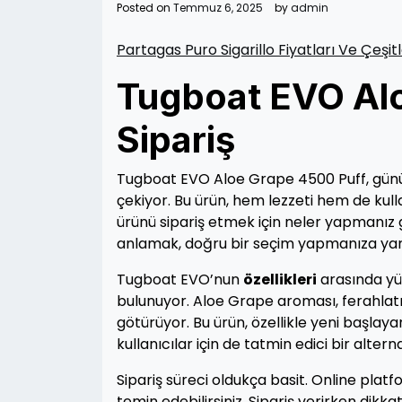
Posted on
Temmuz 6, 2025
by
admin
Partagas Puro Sigarillo Fiyatları Ve Çeşitl
Tugboat EVO Al
Sipariş
Tugboat EVO Aloe Grape 4500 Puff, günü
çekiyor. Bu ürün, hem lezzeti hem de kullan
ürünü sipariş etmek için neler yapmanız g
anlamak, doğru bir seçim yapmanıza yar
Tugboat EVO’nun
özellikleri
arasında yük
bulunuyor. Aloe Grape aroması, ferahlatıc
götürüyor. Bu ürün, özellikle yeni başlaya
kullanıcılar için de tatmin edici bir altern
Sipariş süreci oldukça basit. Online pla
temin edebilirsiniz. Sipariş verirken dikk