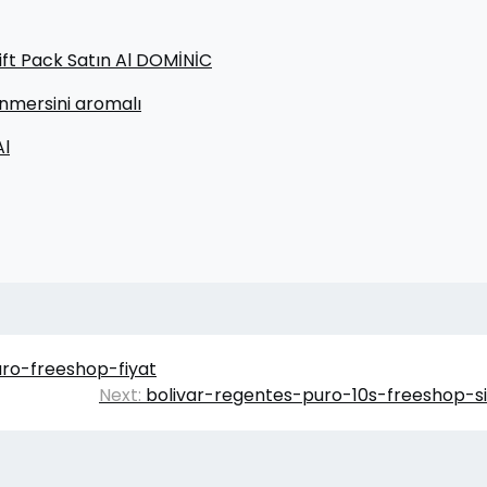
Gift Pack Satın Al DOMİNİC
nmersini aromalı
Al
o-freeshop-fiyat
Next:
bolivar-regentes-puro-10s-freeshop-si