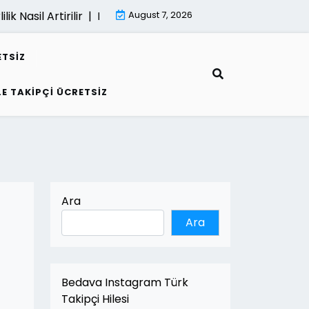
k Nasil Artirilir |
E Fatura İle Kârlilik Nasil Artirilir |
August 7, 2026
Kumarin G
ETSIZ
LE TAKIPÇI ÜCRETSIZ
Ara
Ara
Bedava Instagram Türk
Takipçi Hilesi