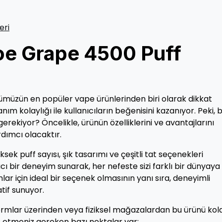
eri
oe Grape 4500 Puff
müzün en popüler vape ürünlerinden biri olarak dikkat
ım kolaylığı ile kullanıcıların beğenisini kazanıyor. Peki, 
erekiyor? Öncelikle, ürünün özelliklerini ve avantajlarını
dımcı olacaktır.
sek puff sayısı, şık tasarımı ve çeşitli tat seçenekleri
ı bir deneyim sunarak, her nefeste sizi farklı bir dünyaya
nlar için ideal bir seçenek olmasının yanı sıra, deneyimli
atif sunuyor.
tformlar üzerinden veya fiziksel mağazalardan bu ürünü ko
at etmeniz gereken bazı noktalar var: