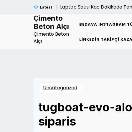
Skip
Laptop Satisi Kac Dakikada Tama
Latest
to
content
Çimento
BEDAVA INSTAGRAM TÜR
Beton Alçı
Çimento Beton
LINKEDIN TAKIPÇI KAZ
Alçı
Uncategorized
tugboat-evo-al
siparis