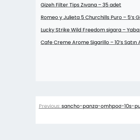
Gizeh Filter Tips Zıvana – 35 adet
Romeo y Julieta 5 Churchills Puro – 5’s 
Lucky Strike Wild Freedom sigara – Yaba
Cafe Creme Arome Sigarillo – 10’s Satın 
Yazı
Previous:
sancho-panza-omhpoσ-10s-pur
gezinmesi