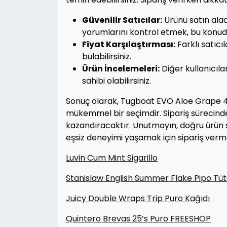
Güvenilir Satıcılar:
Ürünü satın alac
yorumlarını kontrol etmek, bu konuda 
Fiyat Karşılaştırması:
Farklı satıcı
bulabilirsiniz.
Ürün İncelemeleri:
Diğer kullanıcıla
sahibi olabilirsiniz.
Sonuç olarak, Tugboat EVO Aloe Grape 
mükemmel bir seçimdir. Sipariş sürecind
kazandıracaktır. Unutmayın, doğru ürün s
eşsiz deneyimi yaşamak için sipariş verm
Luvin Cum Mint Sigarillo
Stanislaw English Summer Flake Pipo Tüt
Juicy Double Wraps Trip Puro Kağıdı
Quintero Brevas 25’s Puro FREESHOP