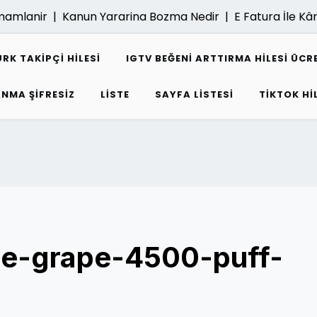
mlanir |
Kanun Yararina Bozma Nedir |
E Fatura İle Kârlili
K TAKIPÇI HILESI
IGTV BEĞENI ARTTIRMA HILESI ÜCR
ANMA ŞIFRESIZ
LISTE
SAYFA LISTESI
TIKTOK HI
oe-grape-4500-puff-