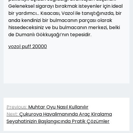
Geleneksel sigarayı bırakmak isteyenler için ideal
bir yardımcı… Kısacası, Vazol ile tanıştığınızda, bir
anda kendinizi bir bulmacanın parçası olarak
hissedeceksiniz ve bu bulmacanın merkezi, belki
de Dumanlı Gökkuşağı’nın tepesidir.
vozol puff 20000
Yazı
Previous:
Muhtar Oyu Nasıl Kullanılır
gezinmesi
Next:
Çukurova Havalimanında Araç Kiralama
Seyahatinizin Başlangıcında Pratik Çözümler