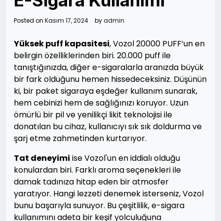
E-Sigara Kullanımı
Posted on
Kasım 17, 2024
by
admin
Yüksek puff kapasitesi
, Vozol 20000 PUFF’un en
belirgin özelliklerinden biri. 20.000 puff ile
tanıştığınızda, diğer e-sigaralarla aranızda büyük
bir fark olduğunu hemen hissedeceksiniz. Düşünün
ki, bir paket sigaraya eşdeğer kullanım sunarak,
hem cebinizi hem de sağlığınızı koruyor. Uzun
ömürlü bir pil ve yenilikçi likit teknolojisi ile
donatılan bu cihaz, kullanıcıyı sık sık doldurma ve
şarj etme zahmetinden kurtarıyor.
Tat deneyimi
ise Vozol'un en iddialı olduğu
konulardan biri. Farklı aroma seçenekleri ile
damak tadınıza hitap eden bir atmosfer
yaratıyor. Hangi lezzeti denemek isterseniz, Vozol
bunu başarıyla sunuyor. Bu çeşitlilik, e-sigara
kullanımını adeta bir keşif yolculuğuna