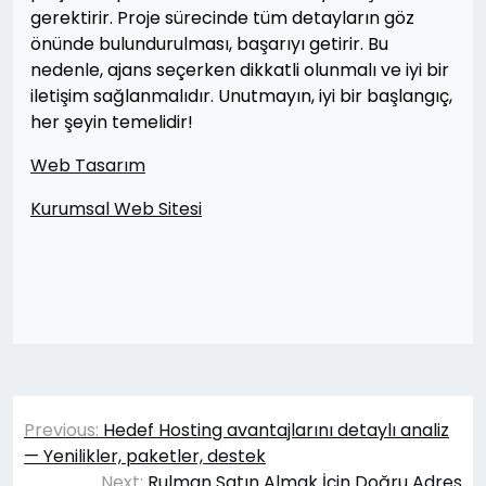
gerektirir. Proje sürecinde tüm detayların göz
önünde bulundurulması, başarıyı getirir. Bu
nedenle, ajans seçerken dikkatli olunmalı ve iyi bir
iletişim sağlanmalıdır. Unutmayın, iyi bir başlangıç,
her şeyin temelidir!
Web Tasarım
Kurumsal Web Sitesi
Yazı
Previous:
Hedef Hosting avantajlarını detaylı analiz
gezinmesi
— Yenilikler, paketler, destek
Next:
Rulman Satın Almak İçin Doğru Adres