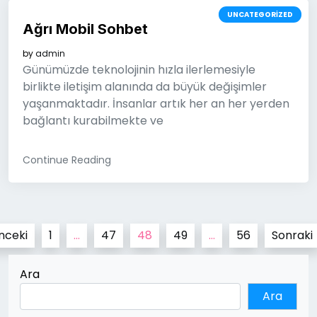
UNCATEGORIZED
Ağrı Mobil Sohbet
by
admin
Günümüzde teknolojinin hızla ilerlemesiyle
birlikte iletişim alanında da büyük değişimler
yaşanmaktadır. İnsanlar artık her an her yerden
bağlantı kurabilmekte ve
Continue Reading
Yazı
nceki
1
…
47
48
49
…
56
Sonraki
sayfalaması
Ara
Ara