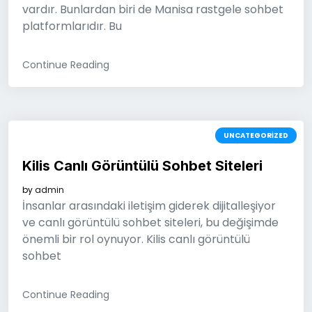
vardır. Bunlardan biri de Manisa rastgele sohbet
platformlarıdır. Bu
Continue Reading
UNCATEGORIZED
Kilis Canlı Görüntülü Sohbet Siteleri
by
admin
İnsanlar arasındaki iletişim giderek dijitalleşiyor
ve canlı görüntülü sohbet siteleri, bu değişimde
önemli bir rol oynuyor. Kilis canlı görüntülü
sohbet
Continue Reading