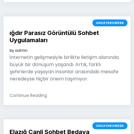
UNCATEGORIZED
ığdır Parasız Görüntülü Sohbet
Uygulamaları
by
admin
İnternetin gelişmesiyle birlikte iletişim alanında
büyük bir dönüşüm yaşandı. Artık, farklı
şehirlerde yaşayan insanlar arasındaki mesafe
neredeyse hiçbir önem taşımıyor.
Continue Reading
UNCATEGORIZED
Elazığ Canli Sohbet Bedava