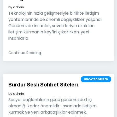
by
admin
Teknolojinin hızla gelişmesiyle birlikte iletişim
yöntemlerinde de önemli değişiklikler yaşandı.
Günümüzde insanlar, sevdikleriyle uzaktan
iletişim kurmanın keyfini çıkarırken, yeni
insanlarla
Continue Reading
UNCATEGORIZED
Burdur Seslı Sohbet Sıtelerı
by
admin
Sosyal bağlantıların gücü günümüzde hiç
olmadığı kadar önemlidir. İnsanlarla iletişim
kurmak ve yeni arkadaşlıklar edinmek,